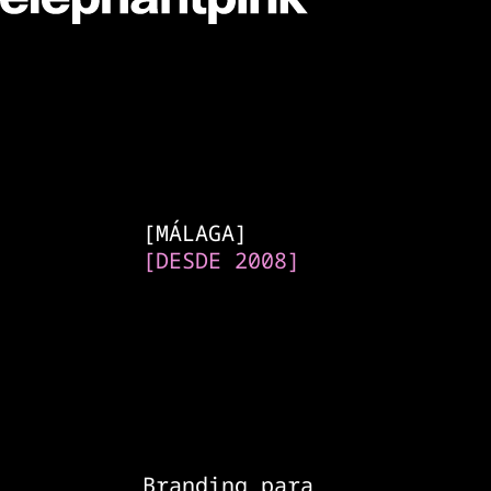
Agencia de brandin
[
MÁLAGA
]
[
DESDE 2008
]
Branding para