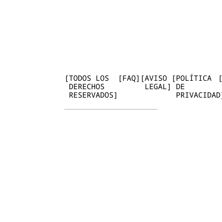
E
L
E
P
H
A
N
T
P
I
N
K
2
0
2
6
I
N
S
T
[
TODOS LOS
[
FAQ
]
[
AVISO
[
POLÍTICA
DERECHOS
LEGAL
]
DE
RESERVADOS
]
PRIVACIDAD