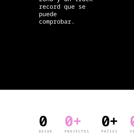
record que se
puede
comprobar.
0
0+
0+
DESDE
PROYECTOS
PAÍSES
V