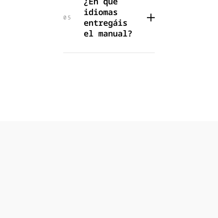
¿En qué
idiomas
05
entregáis
el manual?
O
T
R
O
S
L
U
G
A
R
E
S