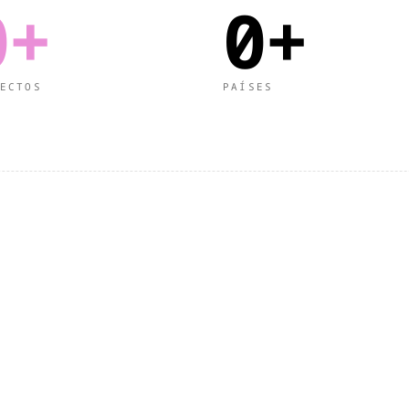
0+
0+
ECTOS
PAÍSES