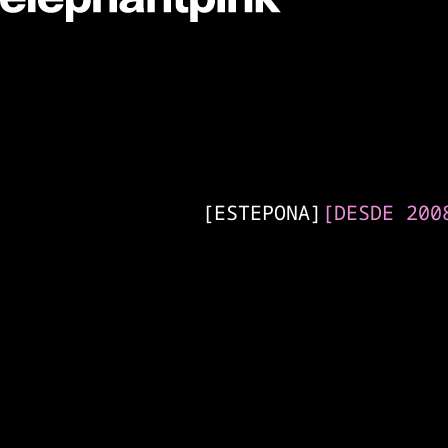
Agencia de intelig
[
ESTEPONA
]
[
DESDE 200