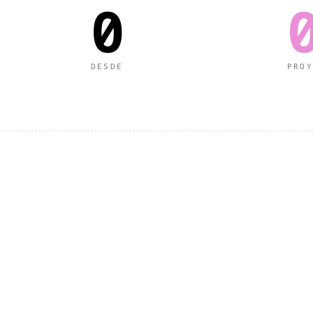
0
DESDE
PROY
Q
U
É
H
A
C
E
M
O
S
E
N
E
S
T
E
P
O
N
A