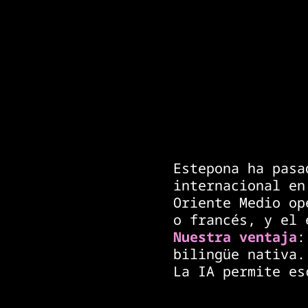
P
O
R
Q
U
É
E
S
T
E
P
O
N
A
Estepona ha pasa
internacional en
Oriente Medio op
o francés, y el 
Nuestra ventaja
:
bilingüe nativa.
La IA permite es