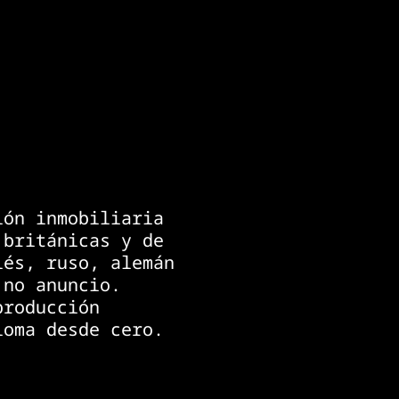
ión inmobiliaria
 británicas y de
lés, ruso, alemán
 no anuncio.
producción
ioma desde cero.