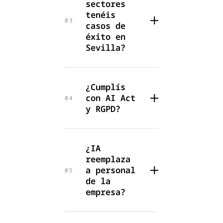
sectores
tenéis
03
casos de
éxito en
Sevilla?
¿Cumplís
con AI Act
04
y RGPD?
¿IA
reemplaza
a personal
05
de la
empresa?