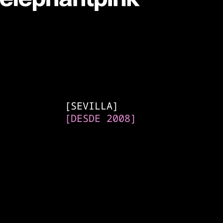
Agencia de intelig
[
SEVILLA
]
[
DESDE 2008
]